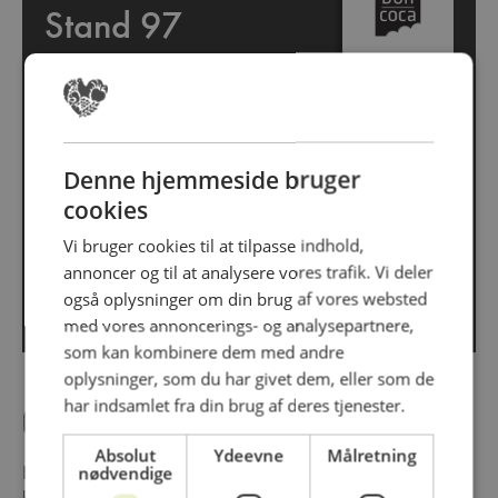
Stand 97
Bon Coca
75543332
Denne hjemmeside bruger
cookies
Følg os på
Vi bruger cookies til at tilpasse indhold,
annoncer og til at analysere vores trafik. Vi deler
http://www.boncoca.dk
også oplysninger om din brug af vores websted
med vores annoncerings- og analysepartnere,
som kan kombinere dem med andre
oplysninger, som du har givet dem, eller som de
har indsamlet fra din brug af deres tjenester.
Om virksomheden
Absolut
Ydeevne
Målretning
Luksus lakrids, konfekture og specialiteter - alt sammen i
nødvendige
bedste kvalitet.