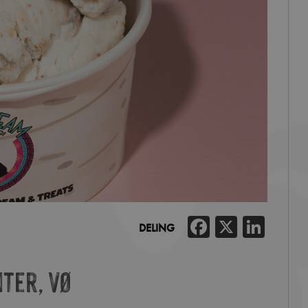
Facebook
X
Link
DELING
ter, VØ