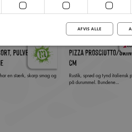
AFVIS ALLE
A
ort, pulver, 500 gr.,
Pizza Prosciutto/skin
se
cm
Rustik, sprød og tynd italiensk pizza bagt
på durummel. Bundene...