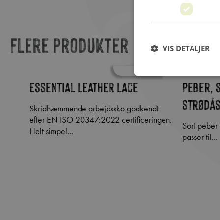
Flere produkter
VIS DETALJER
Essential Leather Lace
Peber, s
strødå
Skridhæmmende arbejdssko godkendt
efter EN ISO 20347:2022 certificeringen.
Sort peber har en stærk, skarp smag og
Helt simpel...
passer til...