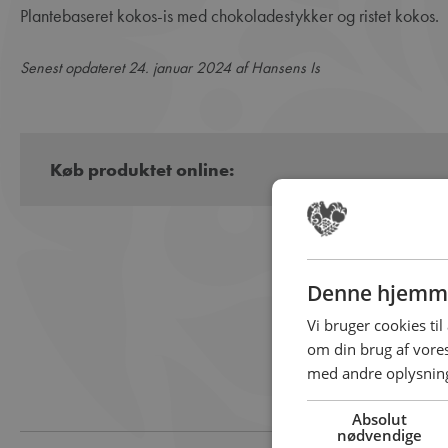
Plantebaseret kokos-is med chokoladestykker og ristet kokos.
Senest opdateret 24. januar 2024 af Hansens Is
Køb produktet online:
Denne hjemme
Vi bruger cookies til
om din brug af vor
med andre oplysninge
Absolut
nødvendige