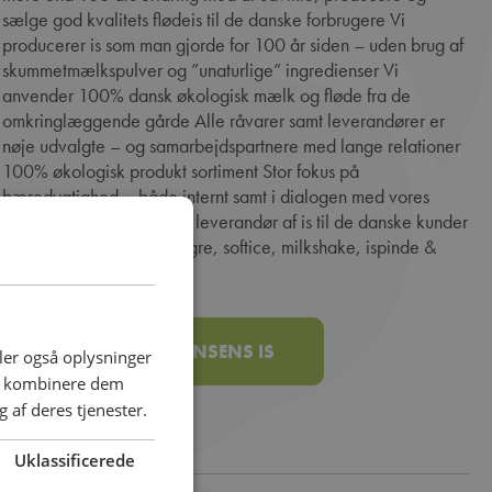
sælge god kvalitets flødeis til de danske forbrugere Vi
producerer is som man gjorde for 100 år siden – uden brug af
skummetmælkspulver og ”unaturlige” ingredienser Vi
anvender 100% dansk økologisk mælk og fløde fra de
omkringlæggende gårde Alle råvarer samt leverandører er
nøje udvalgte – og samarbejdspartnere med lange relationer
100% økologisk produkt sortiment Stor fokus på
bæredygtighed – både internt samt i dialogen med vores
samarbejdspartnere Total leverandør af is til de danske kunder
& forbrugere (scoop, bægre, softice, milkshake, ispinde &
vafler)
SE MERE OM HANSENS IS
deler også oplysninger
an kombinere dem
 af deres tjenester.
Uklassificerede