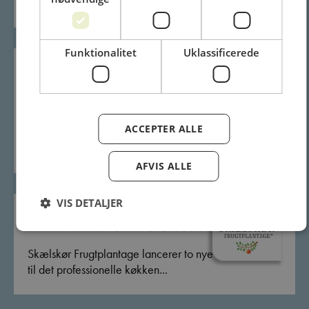
løft...
Funktionalitet
Uklassificerede
NYHED ODENSE Chokolade Mælk 37%
RA/MB 1 x 2,5 kg
ACCEPTER ALLE
Til serien af ODENSE chokoladeknapper Mørk og
Hvid kan vi...
AFVIS ALLE
VIS DETALJER
Nyheder fra Skælskør Frugtplantage
Skælskør Frugtplantage lancerer to nye marmelader
til det professionelle køkken...