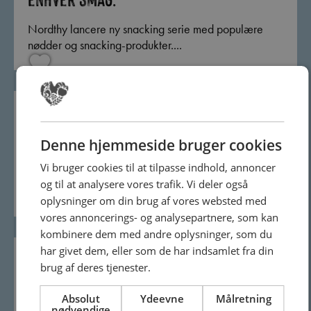
Nordthy lancere ny snacking serie med populære
nødder og snacking-produkter....
Skab dit eget honning-univers på
buffeten
Denne hjemmeside bruger cookies
Vi bruger cookies til at tilpasse indhold, annoncer
Skab dit eget honning-univers på buffeten Med
og til at analysere vores trafik. Vi deler også
Jakobsens honning kan...
oplysninger om din brug af vores websted med
vores annoncerings- og analysepartnere, som kan
kombinere dem med andre oplysninger, som du
har givet dem, eller som de har indsamlet fra din
Lav din egen kaffe- og julehonning
brug af deres tjenester.
Lav din egen kaffe- og julehonning Giv buffeten et
Absolut
Ydeevne
Målretning
nødvendige