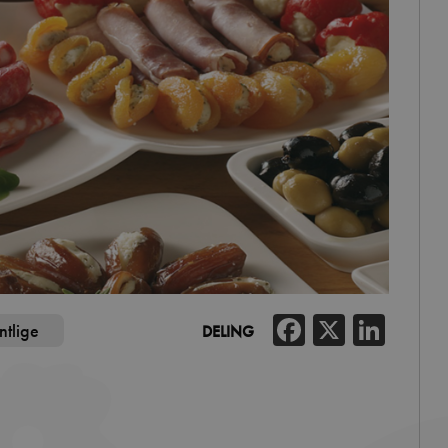
Facebook
X
Link
ntlige
DELING