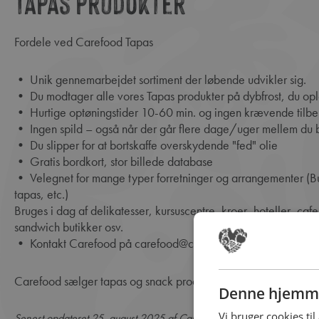
Tapas produkter
Fordele ved Carefood Tapas
• Unik gennemarbejdet sortiment der løbende udvikler sig.
• Du modtager alle vores Tapas produkter på dybfrost, du opl
• Hurtige optøningstider 10-60 min. og ingen krævende tilber
• Ingen spild – også når der går flere dage/uger mellem du 
• Du slipper for at bortskaffe overskydende "fed" olie
• Gratis bordkort, stor billede database
• Velegnet for mange typer forretninger og arrangementer (B
tapas, etc.)
Bruges i dag af delikatesser, kursuscentre, kroer, hoteller, cafe
sandwich butikker osv.
• Kontakt Carefood på
carefood@carefood.dk
og modtag nye
Carefood sælger tapas og snack produkter engros/B2B/food
Denne hjemme
Vi bruger cookies til
Senest opdateret 25. august 2025 af Carefood