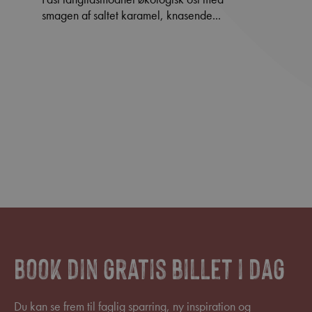
smagen af saltet karamel, knasende...
Book din gratis billet i dag
Du kan se frem til faglig sparring, ny inspiration og