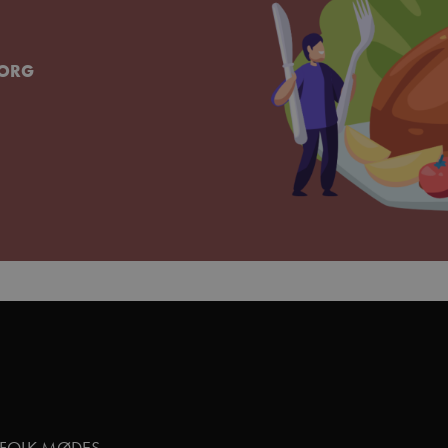
BORG
GFOLK MØDES.