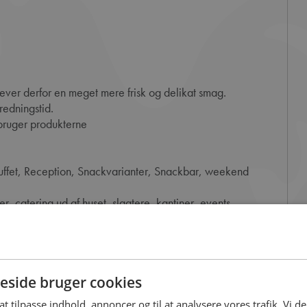
ever derfor en meget mere frisk og delikat smag.
edningstid.
bruger produkterne
uffet, Reception, Snackvarianter, Snackbar, weekend
er, catering ud af huset, slagtere, kantiner, events,
ste brochure og ideer.
service i hele Danmark og Norden.
side bruger cookies
 at tilpasse indhold, annoncer og til at analysere vores trafik. Vi 