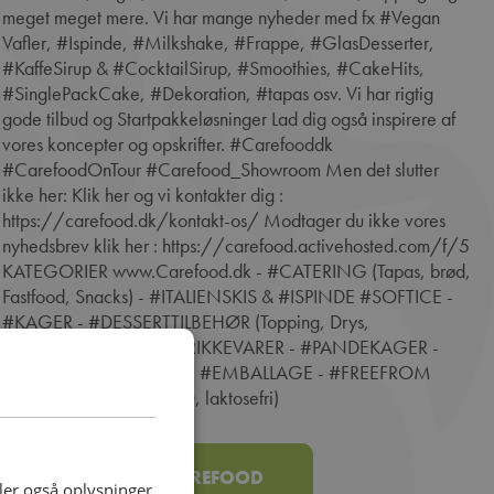
meget meget mere. Vi har mange nyheder med fx #Vegan
Vafler, #Ispinde, #Milkshake, #Frappe, #GlasDesserter,
#KaffeSirup & #CocktailSirup, #Smoothies, #CakeHits,
#SinglePackCake, #Dekoration, #tapas osv. Vi har rigtig
gode tilbud og Startpakkeløsninger Lad dig også inspirere af
vores koncepter og opskrifter. #Carefooddk
#CarefoodOnTour #Carefood_Showroom Men det slutter
ikke her: Klik her og vi kontakter dig :
https://carefood.dk/kontakt-os/ Modtager du ikke vores
nyhedsbrev klik her : https://carefood.activehosted.com/f/5
KATEGORIER www.Carefood.dk - #CATERING (Tapas, brød,
Fastfood, Snacks) - #ITALIENSKIS & #ISPINDE #SOFTICE -
#KAGER - #DESSERTTILBEHØR (Topping, Drys,
Dessertpasta, osv. ) - #DRIKKEVARER - #PANDEKAGER -
#VAFLER - #CHURROS - #EMBALLAGE - #FREEFROM
(#Glutenfri, Vegan, ØKO, laktosefri)
SE MERE OM CAREFOOD
deler også oplysninger