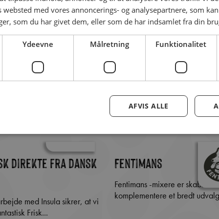
es websted med vores annoncerings- og analysepartnere, som k
r, som du har givet dem, eller som de har indsamlet fra din brug
Ydeevne
Målretning
Funktionalitet
AFVIS ALLE
A
isk direkte fra dansk
Fentimans
Fentimans -mixere er skabt til at
komplementere et bredt udvalg.
tastisk Frisk...