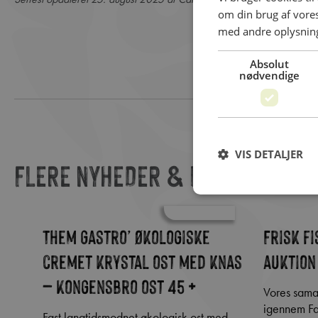
om din brug af vor
med andre oplysninge
Absolut
nødvendige
VIS DETALJER
FLERE NYHEDER & INSPIRATION
Them Gastro’ økologiske
Frisk f
cremet krystal ost med knas
auktion
– Kongensbro ost 45 +
Vores samarbejde med Insula sikrer, at vi
igennem Fan
Fast langtidsmodnet økologisk ost med