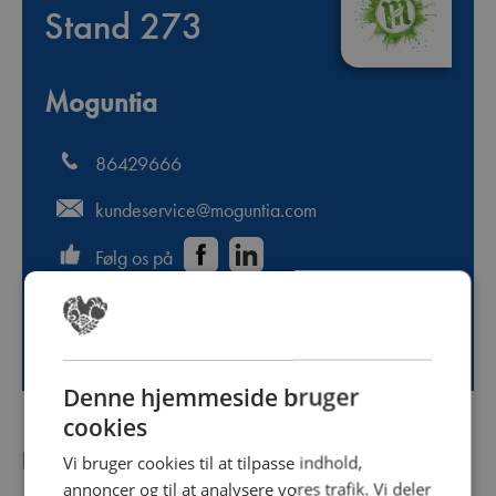
Stand 273
Moguntia
86429666
kundeservice@moguntia.com
Følg os på
http://www.moguntia.dk
Denne hjemmeside bruger
cookies
Om virksomheden
Vi bruger cookies til at tilpasse indhold,
annoncer og til at analysere vores trafik. Vi deler