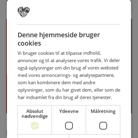
Denne hjemmeside bruger
Stand 262
cookies
Vi bruger cookies til at tilpasse indhold,
Good Food Group
annoncer og til at analysere vores trafik. Vi deler
også oplysninger om din brug af vores websted
med vores annoncerings- og analysepartnere,
Følg os på
som kan kombinere dem med andre
oplysninger, som du har givet dem, eller som de
https://goodfoodgroup.com/
har indsamlet fra din brug af deres tjenester.
Absolut
Ydeevne
Målretning
nødvendige
Om virksomheden