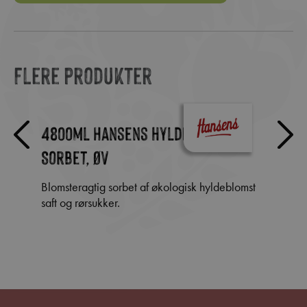
Flere produkter
4800ml Hansens hyldeblomst
Cal
Sorbet, ØV
trø
Blomsteragtig sorbet af økologisk hyldeblomst
Tynd chokoladeskal med tynde, men robuste
saft og rørsukker.
vægge