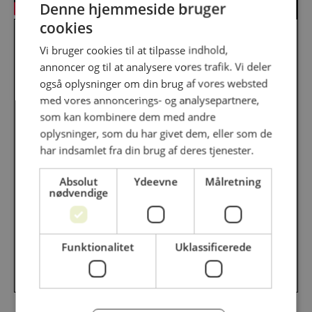
Denne hjemmeside bruger
cookies
Vi bruger cookies til at tilpasse indhold,
Stand 188
annoncer og til at analysere vores trafik. Vi deler
også oplysninger om din brug af vores websted
med vores annoncerings- og analysepartnere,
3N Produkter
som kan kombinere dem med andre
oplysninger, som du har givet dem, eller som de
42431338
har indsamlet fra din brug af deres tjenester.
henrik.mikkelsen@3n.se
Absolut
Ydeevne
Målretning
nødvendige
Følg os på
https://rootsby3n.se/da/
Funktionalitet
Uklassificerede