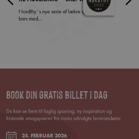
øko
Nordthy´s nye serie af lækre sprøde XL müsli
bars med...
Forskellen på Skagensbrødet og Franskbrødet
er de
Book din gratis billet i dag
Du kan se frem til faglig sparring, ny inspiration og
fristende smagsprøver fra vores udvalgte leverandører
25. FEBRUAR 2026