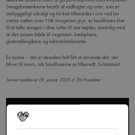
Smagsforstærkerne består af rodfrugter og urter, som er
omhyggeligt udvalgt og let kan tilberedes i ovn ved lav
varme natten over. Når morgenen gryr, er bouillonen klar
til at løfte smagen i dine retter til nye højder, samtidig med
at den passer både til vegetarer, kødspisere,
glutenallergikere og laktoseintolerante.
En bonus – det er desuden helt fint at anvende det, der
bliver til overs, når bouillonerne er tilberedt. Svinnsmart.
Senest opdateret 29. januar 2025 af 3N Produkter