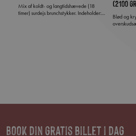
(2100 g
Mix af koldt- og langtidshævede (18
timer) surdejs brunchstykker. Indeholder:...
Blød og krydret kage med frisk
overskudsæ
Book din gratis billet i dag