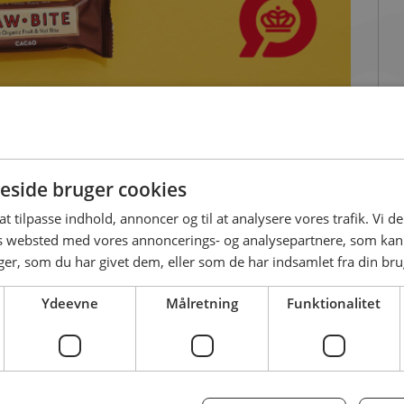
Facebook
X
Link
taurant - Cafe - Hotel
DELING
side bruger cookies
 at tilpasse indhold, annoncer og til at analysere vores trafik. Vi 
es websted med vores annoncerings- og analysepartnere, som k
r, som du har givet dem, eller som de har indsamlet fra din brug
ede ingredienser som frugt og nødder.
er og uden tilsat sukker.
Ydeevne
Målretning
Funktionalitet
 god samvittighed.