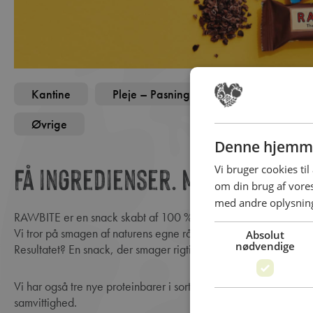
Kantine
Pleje – Pasning – Offentlige
Res
Øvrige
Denne hjemme
Få ingredienser. Mere smag!
Vi bruger cookies til
om din brug af vor
med andre oplysninge
RAWBITE er en snack skabt af 100 % økologiske, plantebaser
Vi tror på smagen af naturens egne råvarer uden tilsætningsstoff
Absolut
nødvendige
Resultatet? En snack, der smager rigtig godt og kan nydes med
Vi har også tre nye proteinbarer i sortimentet helt uden tilsat sukker og sødestoffer, som kan nydes med god
samvittighed.