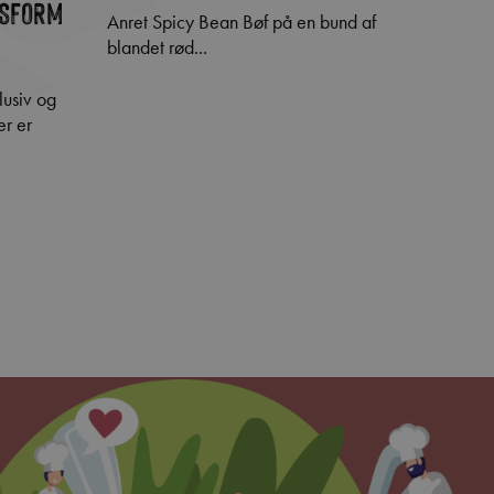
ASFORM
140
Anret Spicy Bean Bøf på en bund af
blandet rød...
Torsken er fra kystnært grønlandsk fiskeri,
hvor 
er er