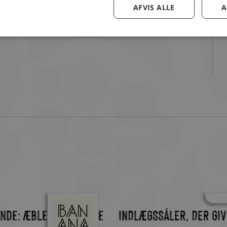
AFVIS ALLE
A
kle valg, når kvalitet og smag går hånd i hånd.
nde: Æble-kanel kage
INDLÆGSSÅLER, DER GI