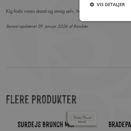
VIS DETALJER
Kig forbi vores stand og smag selv, hvorfor RAWBITE er det en
Senest opdateret 29. januar 2026 af Rawbite
Flere produkter
er
Surdejs brunch mix
Bradepa