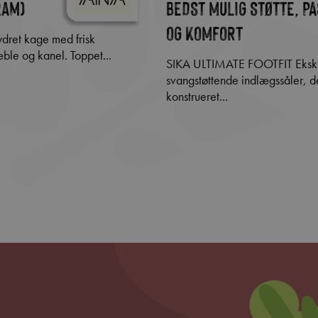
ram)
BEDST MULIG STØTTE, P
OG KOMFORT
ble og kanel. Toppet...
SIKA ULTIMATE FOOTFIT Eksklusiv og
svangstøttende indlægssåler, d
konstrueret...