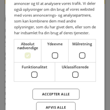
annoncer og til at analysere vores trafik. Vi deler
også oplysninger om din brug af vores websted
med vores annoncerings- og analysepartnere,
Om virksomheden
som kan kombinere dem med andre
oplysninger, som du har givet dem, eller som de
Hos AAK Rapsona er spidskompetencerne udvikling og
har indsamlet fra din brug af deres tjenester.
produktion af alt indenfor saucer, dressinger,
cremer/marinader, mayonnaise mm og selvfølgelig vores
Absolut
Ydeevne
Målretning
”fundament”, olie! Vi har et bredt udvalg af friturolier, som
nødvendige
passer til dit behov. Seneste nyhed er fritureolie i BIB,
hvilket betyder 80% mindre plast og 90% mindre plads
som affald, samt let at affaldsortere. Udover at producere
Funktionalitet
Uklassificerede
og sælge vores eget brand Rapsona, laver vi også
skræddersyede løsninger til industrien og HoReCa
markedet, enten som produktion af eksisterende opskrifter
eller fx som co-development mellem kunde og vores
produktudviklings afdeling. Vi leverer i mange forskellige
ACCEPTER ALLE
emballager og størrelser – lige fra sprøjteflasker og spande
til containere med 1.000 ltr.
AFVIS ALLE