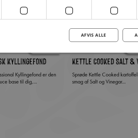
AFVIS ALLE
A
sk kyllingefond
Kettle Cooked Salt & 
Sprøde Kettle Cooked kartoffelchips med
ce base til dig,...
smag af Salt og Vinegar...