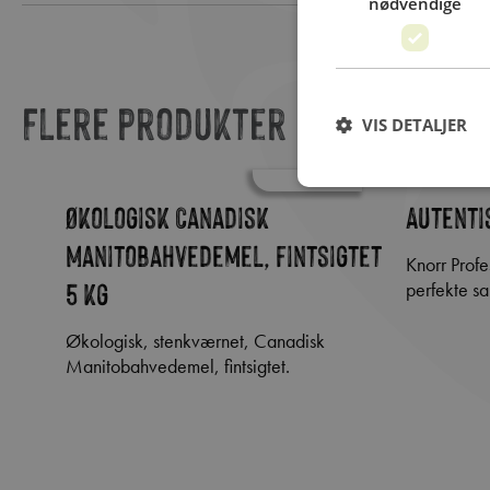
nødvendige
Flere produkter
VIS DETALJER
mes
Økologisk Canadisk
Autenti
Manitobahvedemel, fintsigtet
Knorr Professional Kyllingefond er den
5 kg
perfekte sau
Økologisk, stenkværnet, Canadisk
Manitobahvedemel, fintsigtet.