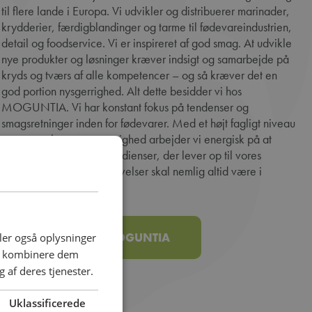
til flere lande i Europa. Vi udvikler og distribuerer marinader,
krydderier, færdigblandinger og tarme til fødevareindustrien,
detail og foodservice. Vi er inspireret af god smag. At udvikle
nye produkter og løsninger kræver indsigt og samarbejde på
kryds og tværs af alle kompetencer – og så kræver det en
god portion nysgerrighed. Alt dette besidder vi hos
MOGUNTIA. Vi har konstant fokus på tendenser og
smagsretninger inden for fødevarer. Med et højt fagligt niveau
og en stor lyst og nysgerrighed arbejder vi energisk på at
mikse lige netop de ingredienser, der lever op til vores
kunders krav. Smagsoplevelser skal nemlig altid være i
centrum……
SE MERE OM MOGUNTIA
deler også oplysninger
an kombinere dem
 af deres tjenester.
Uklassificerede