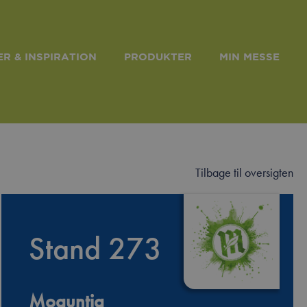
R & INSPIRATION
PRODUKTER
MIN MESSE
Tilbage til oversigten
edIn
Stand 273
Moguntia