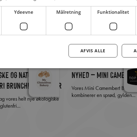
Ydeevne
Målretning
Funktionalitet
AFVIS ALLE
A
SKE OG NATURLIG
NYHED – MINI CAMEMBE
RI BRUNCHPANDEKAGER
Vores Mini Camembert Bites, 20-25 g
kombinerer en sprød, gylden...
glutenfri...