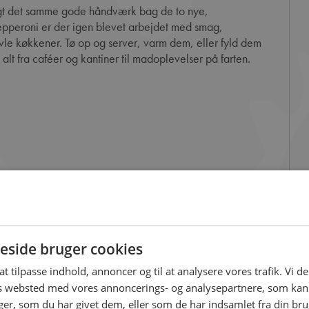
epperoni er der igen blevet arbejdet med smag,
ravle køkkener. Tø op og server, varm dem, eller fyld dem
alt fra caféer og kantiner til madoplevelser på farten.
side bruger cookies
 at tilpasse indhold, annoncer og til at analysere vores trafik. Vi 
es websted med vores annoncerings- og analysepartnere, som k
r, som du har givet dem, eller som de har indsamlet fra din brug