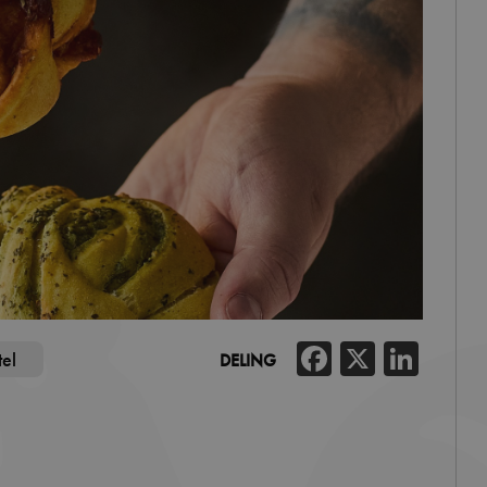
Facebook
X
Link
tel
DELING