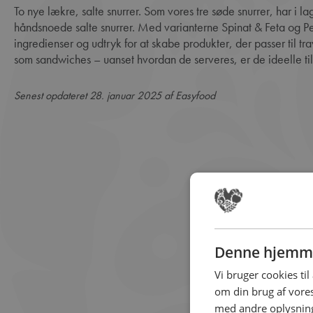
To nye lækre, salte snurrer. Som vores tre søde snurrer, har i lagt det samme gode håndværk bag de to nye,
håndsnoede salte snurrer. Med varianterne Spinat & Feta og P
ingredienser og udtryk for at skabe produkter, der passer til t
som sandwiches – uanset hvordan de serveres, er de ideelle til 
Senest opdateret 28. januar 2025 af Easyfood
Denne hjemme
Vi bruger cookies til
om din brug af vor
med andre oplysninge