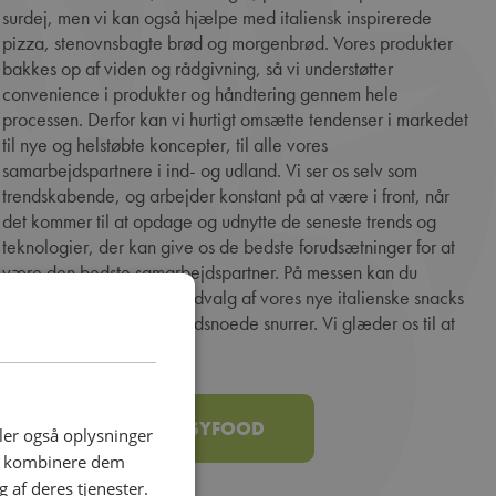
surdej, men vi kan også hjælpe med italiensk inspirerede
pizza, stenovnsbagte brød og morgenbrød. Vores produkter
bakkes op af viden og rådgivning, så vi understøtter
convenience i produkter og håndtering gennem hele
processen. Derfor kan vi hurtigt omsætte tendenser i markedet
til nye og helstøbte koncepter, til alle vores
samarbejdspartnere i ind- og udland. Vi ser os selv som
trendskabende, og arbejder konstant på at være i front, når
det kommer til at opdage og udnytte de seneste trends og
teknologier, der kan give os de bedste forudsætninger for at
være den bedste samarbejdspartner. På messen kan du
forkæle dig selv med et udvalg af vores nye italienske snacks
samt vores velkendte håndsnoede snurrer. Vi glæder os til at
se dig!
SE MERE OM EASYFOOD
deler også oplysninger
an kombinere dem
 af deres tjenester.