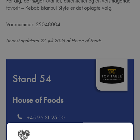
For dig, der søger kvalitet, autenticitet og en velsmagende
favorit – Kebab Istanbul Style er det oplagte valg.
Varenummer: 25048004
Senest opdateret 22. juli 2026 af House of Foods
Stand 54
House of Foods
+45 96 31 25 00
info@houseoffoods.com