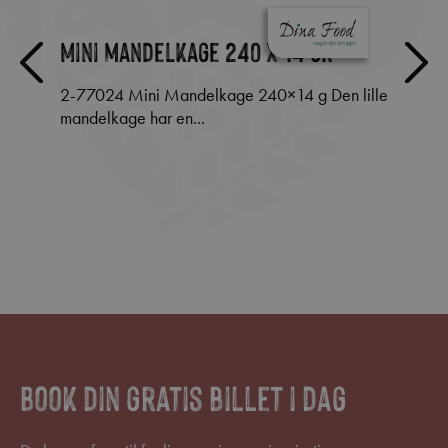
Mini mandelkage 240 x 14 gr
Tap
2-77024 Mini Mandelkage 240×14 g Den lille
Fordele ved Carefood Tapas • Unik
mandelkage har en...
genne
Book din gratis billet i dag