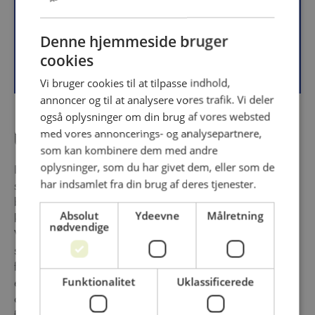
Følg os på
Denne hjemmeside bruger
http://www.houseoffoods.com
cookies
Vi bruger cookies til at tilpasse indhold,
annoncer og til at analysere vores trafik. Vi deler
også oplysninger om din brug af vores websted
Om virksomheden
med vores annoncerings- og analysepartnere,
som kan kombinere dem med andre
oplysninger, som du har givet dem, eller som de
House of Foods er din betroede fødevareleverandør og
har indsamlet fra din brug af deres tjenester.
specialist. Vi har årtiers erfaring i fødevareindustrien, og
brænder for at indkøbe og levere produkter af højeste
Absolut
Ydeevne
Målretning
kvalitet fra de bedste fødevareproducenter verden over.
nødvendige
Vores ekspertise på det globale fødevaremarked, gør os i
stand til at tilbyde dig et stort udvalg af kvalitetsprodukter
fra alle fødevaregrupper. Vi forstår, at vores kunder
efterspørger det bedste, og derfor er vi dedikeret til at
Funktionalitet
Uklassificerede
opbygge et stærkt samarbejde med vores
fødevareproducenter, for at sikre vi kun importerer de