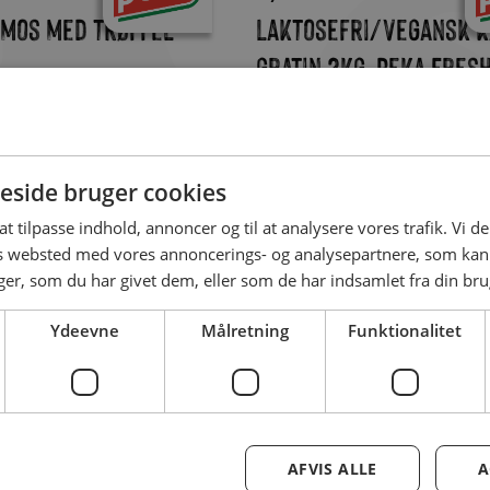
mos med trøffel
Laktosefri/Vegansk k
gratin 2kg. Peka Fres
n god rødvinssauce...
Laktosefri kartoffelgratin i 2kg pose.
Kartoffelskiver i en cremet vega
side bruger cookies
 at tilpasse indhold, annoncer og til at analysere vores trafik. Vi 
es websted med vores annoncerings- og analysepartnere, som k
r, som du har givet dem, eller som de har indsamlet fra din brug
Produkt
ofler 2kg
Flødekartofler 2kg P
Ydeevne
Målretning
Funktionalitet
Freshline
..
Flødekartofler i 2kg pose. en klassiker på det
dansk middagsbord....
AFVIS ALLE
A