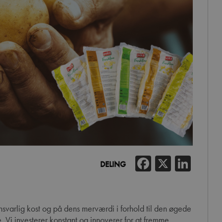
Facebook
X
Link
DELING
Vi investerer konstant og innoverer for at fremme