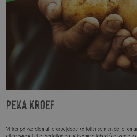
Peka Kroef
Vi tror på værdien af forarbejdede kartofler som en del af en ansvarlig kost og på dens merværdi i forhold til den øgede
efterspørgsel efter variation og bekvemmelighed/convenience. 