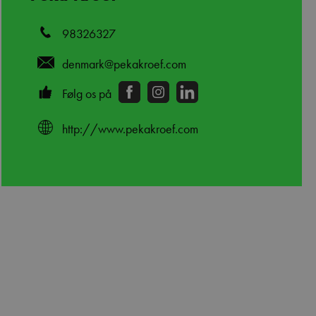
98326327
denmark@pekakroef.com
Følg os på
http://www.pekakroef.com
edIn