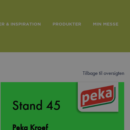
R & INSPIRATION
PRODUKTER
MIN MESSE
Tilbage til oversigten
Stand 45
Peka Kroef