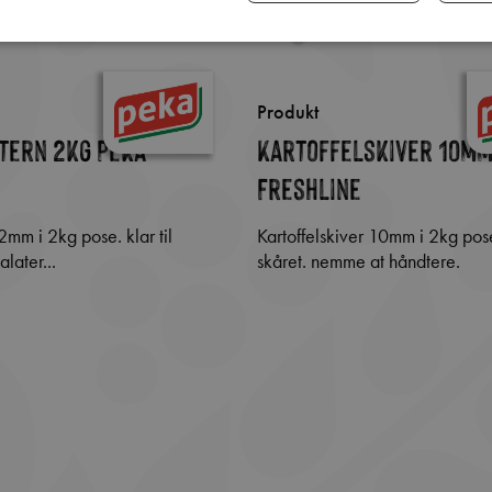
Produkt
tern 2kg Peka
Kartoffelskiver 10mm
Freshline
Kartoffelskiver 10mm i 2kg pose Rustikt
later...
skåret. nemme at håndtere.