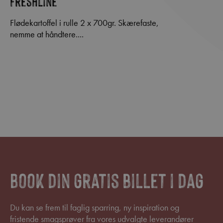
Freshline
Flødekartoffel i rulle 2 x 700gr. Skærefaste,
nemme at håndtere....
Book din gratis billet i dag
Du kan se frem til faglig sparring, ny inspiration og
fristende smagsprøver fra vores udvalgte leverandører