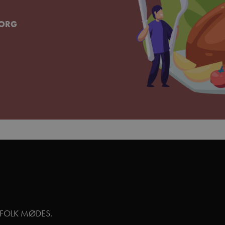
BORG
GFOLK MØDES.