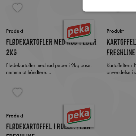
Produkt
Produkt
Flødekartofler med Rød Peber
Kartoffel
2kg
Freshline
Flødekartofler med rød peber i 2kg pose.
Kartoffeltern 12mm i 2kg pose. klar til
nemme at håndtere....
anvendelse i sa
Produkt
Flødekartoffel i rulle. Peka