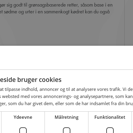
get sødme og urter i en sammenkogt kødret kan du også
side bruger cookies
 at tilpasse indhold, annoncer og til at analysere vores trafik. Vi 
es websted med vores annoncerings- og analysepartnere, som k
r, som du har givet dem, eller som de har indsamlet fra din brug
Ydeevne
Målretning
Funktionalitet