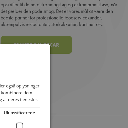
opskrifter til de nordiske smagsløg og er kompromisløse, når
det gælder den gode smag. Det er vores mål at være den
bedste partner for professionelle foodservicekunder,
eksempelvis restauranter, storkøkkener, kantiner osv.
SE MERE OM OSCAR
deler også oplysninger
an kombinere dem
 af deres tjenester.
Uklassificerede