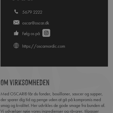
5679 2222
oscar@oscar.dk
Følg os på
https://oscarnordic.com
Om virksomheden
edIn
Med OSCAR® får du fonder, bouilloner, saucer og supper,
der sparer dig tid og penge uden at gå på kompromis med
smag og kvalitet. Her udvikles de gode smage fra bunden af.
Vi udvælger nøje vores ingredienser og råvarer, tilpasser