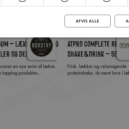
AFVIS ALLE
A
um – Lækker topping
Atpro Complete Rød S
afler og desserter
Shake&Drink – 500 g
Frisk, lækker og velsmagende
topping produkter...
proteinshake, du nemt lave i løb