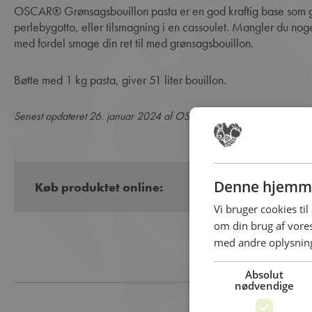
OSCAR® Grønsagsbouillon pasta er en god kraftig base som gør sig godt til grønsagsbaserede retter, såsom base i en
perlebygotto, eller tilsmagning i en cassoulet. Mangler du no
med fordel smage din ret til med grønsagsbouillon.
Bøtte med 1 kg pasta, giver 51 liter bouillon.
Senest opdateret 26. januar 2024 af OSCAR
Denne hjemme
Køb produktet online:
Vi bruger cookies til
om din brug af vor
med andre oplysninge
Absolut
nødvendige