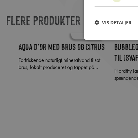
Flere produkter
VIS DETALJER
go &
Aqua d’Or med brus og citrus
Bubbleg
til isv
Forfriskende naturligt mineralvand tilsat
brus, lokalt produceret og tappet på...
Nordthy lancerer en nye serie af lækre,
spændende 