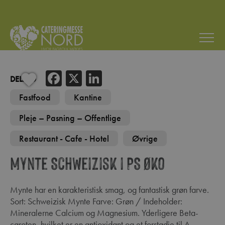
Facebook
X
LinkedIn
DELING
Fastfood
Kantine
Pleje – Pasning – Offentlige
Restaurant - Cafe - Hotel
Øvrige
Mynte Schweizisk i PS Øko
Mynte har en karakteristisk smag, og fantastisk grøn farve.
Sort: Schweizisk Mynte Farve: Grøn / Indeholder:
Mineralerne Calcium og Magnesium. Yderligere Beta-
caroten, hvilket er en antioxidant og et forstadie til A-