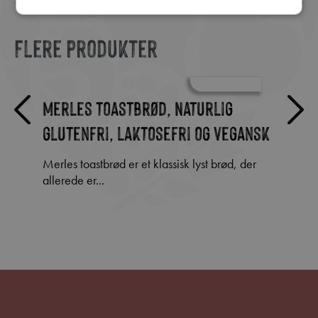
Flere produkter
x 4
Merles toastbrød, Naturlig
Hot 
glutenfri, laktosefri og vegansk
pane
Merles toastbrød er et klassisk lyst brød, der
Lækre spicy kyllingeinderfileter. Tilberedes i
allerede er...
ovn el