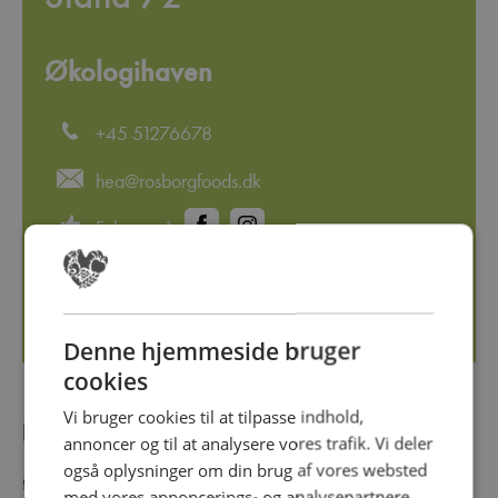
Økologihaven
+45 51276678
hea@rosborgfoods.dk
Følg os på
http://www.oekologihaven.dk
Denne hjemmeside bruger
cookies
Vi bruger cookies til at tilpasse indhold,
Om virksomheden
annoncer og til at analysere vores trafik. Vi deler
også oplysninger om din brug af vores websted
Økologihaven dyrker krydderurter på Fyn med økologisk
med vores annoncerings- og analysepartnere,