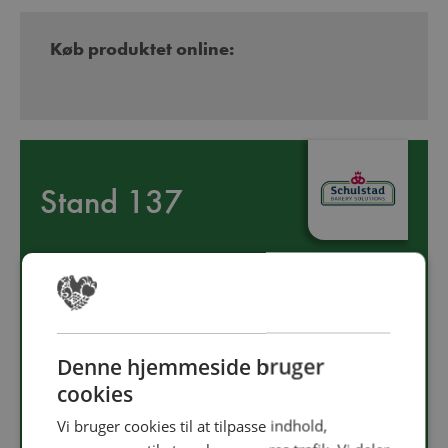
Køb produktet online:
Stand 137
Lantmännen Unibake
+45 76 28 50 00
Denne hjemmeside bruger
kontakt.unibake.dk@lantmannen.com
cookies
Følg os på
Vi bruger cookies til at tilpasse indhold,