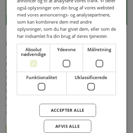
annoncer og til at analysere vores trafik. Vi deler
https://www.lantmannenunibake.dk/
også oplysninger om din brug af vores websted
med vores annoncerings- og analysepartnere,
som kan kombinere dem med andre
oplysninger, som du har givet dem, eller som de
har indsamlet fra din brug af deres tjenester.
Om virksomheden
Absolut
Ydeevne
Målretning
nødvendige
På vores tre danske bagerier bager vi brød, wienerbrød og
fastfood-brød til hele verden. Vi, Lantmännen Unibake, er
ejet af svenske Lantmännen, som er en af Europas største
koncerner inden for energi, maskiner, landbrug og
Funktionalitet
Uklassificerede
fødevarer. Schulstad Bakery Solutions er vores stærke
foodservice-brand, som tilbyder et bredt sortiment af brød
til alle måltider. Vi bager brød og wienerbrød, som løfter
dine måltider og sikrer, at du kan give dine kunder og
ACCEPTER ALLE
gæster de bedste spiseoplevelser.
AFVIS ALLE
SE MERE OM LANTMÄNNEN UNIBAKE