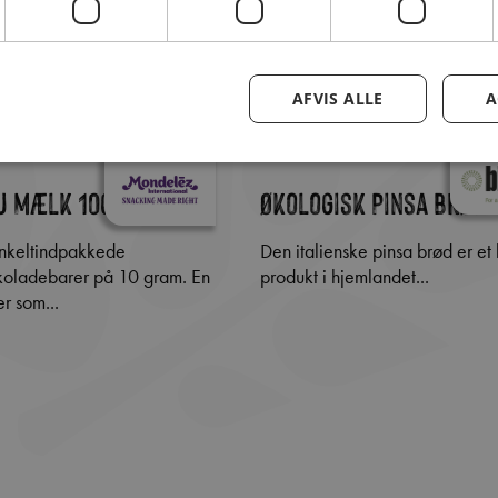
AFVIS ALLE
A
 mælk 10g Cylinder
Økologisk Pinsa brød
Den italienske pinsa brød er et kæmpe
oladebarer på 10 gram. En
produkt i hjemlandet...
er som...