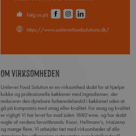
Følg os på
https://www.unileverfoodsolutions.dk/
Om virksomheden
Unilever Food Solution er en virksomhed skabt for at hjælpe
kokke og professionelle køkkener med ingredienser, der
reducerer den dyrebare forberedelsestid i køkkenet uden at
gå på kompromis med smag eller kvalitet. For smag og kvalitet
er vigtigt! Vi har levet for mad siden 1880’erne, og har skabt
nogle af verdens favoritbrands: Knorr, Hellmann’s, Maizena
og mange flere. Vi arbejder tæt med virksomheder af alle
størrelser; fra uafhængige restauranter over hotelkæder til