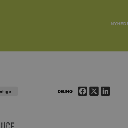
NYHEDE
Facebook
X
Link
ntlige
DELING
auce