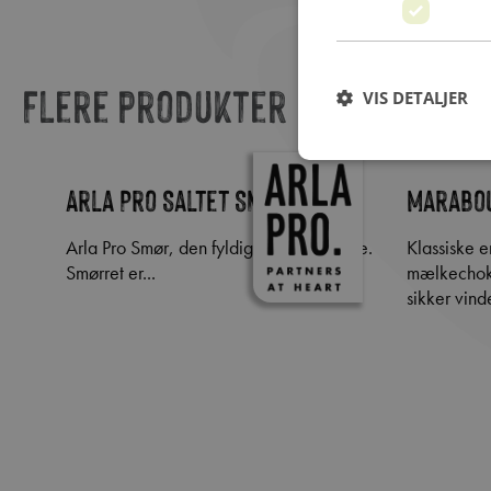
Flere produkter
VIS DETALJER
Arla Pro Saltet Smør
Marabou
Arla Pro Smør, den fyldige smag af fløde.
klassiske enkeltindpakkede
Smørret er...
mælkechok
sikker vind