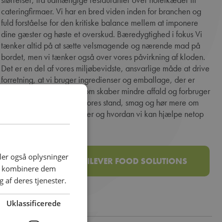
cateringfirmaer. Vi har en bred viden inden for branchen og
fuld forståelse for den kritiske balance mellem at imponere
dine gæster og høste et overskud. Bæredygtighed i fokus Vi
tænker altid på at sætte velsmagende og nærende mad på
bordet, men vi tænker også over vores påvirkning af kloden.
Det er en del af vores miljøbevidste, ansvarlige måde at drive
forretning, at vi bruger ingredienser og emballage, der er
bæredygtigt fremstillet, som skaber mindre affald og forbruger
mindre energi. Kig forbi vores stand, smag og hør mere om
vores produkter og værdier og hvordan vi kan hjælpe netop
DIG!
deler også oplysninger
SE MERE OM UNILEVER FOOD SOLUTIONS
an kombinere dem
 af deres tjenester.
Uklassificerede