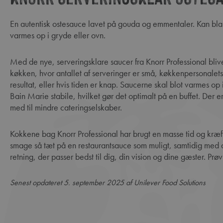
En autentisk ostesauce lavet på gouda og emmentaler. Kan blandes direkte i pastaretter, grøntsagsgratin og lasagne og
varmes op i gryde eller ovn.
Med de nye, serveringsklare saucer fra Knorr Professional bliver det meget nemmere at servere saucer i det travle
køkken, hvor antallet af serveringer er små, køkkenpersonalets 
resultat, eller hvis tiden er knap. Saucerne skal blot varmes o
Bain Marie stabile, hvilket gør det optimalt på en buffet. Der er
med til mindre cateringselskaber.
Kokkene bag Knorr Professional har brugt en masse tid og kræfter på at få de flydende serveringsklare saucer til at
smage så tæt på en restaurantsauce som muligt, samtidig med at 
retning, der passer bedst til dig, din vision og dine gæster. Prøv f.
Senest opdateret 5. september 2025 af Unilever Food Solutions