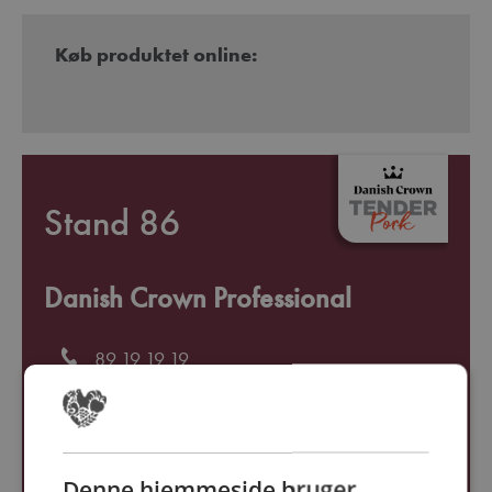
Køb produktet online:
Stand 86
Danish Crown Professional
89 19 19 19
foodservice.foods.dk@danishcrown.com
http://danishcrownprofessional.dk
Denne hjemmeside bruger