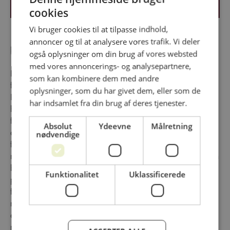
cookies
Vi bruger cookies til at tilpasse indhold,
annoncer og til at analysere vores trafik. Vi deler
Om virksomheden
også oplysninger om din brug af vores websted
med vores annoncerings- og analysepartnere,
Bedre mad… Det er faktisk det, det hele handler om - at få
som kan kombinere dem med andre
fortalt om maden og hvor den kommer fra. I Danish Crown
oplysninger, som du har givet dem, eller som de
Professional er vi så privilegerede, at vi kan følge maden
har indsamlet fra din brug af deres tjenester.
hele vejen fra landmanden, gennem slagteriet, over
forædlingen og ud til vores kunder, hvor vi inspirerer til
Absolut
Ydeevne
Målretning
anvendelse og gode måltider. Her kommer vi til at skrue op
nødvendige
for fokus på smagen, og hvad du kan udrette med dine
måltider - nære, underholde og glæde dine gæster. … til en
bedre fremtid Samtidig er vi sammen med vores landmænd
Funktionalitet
Uklassificerede
på en lang udviklingsrejse i disse år, hvor vi har mange
forskellige tiltag på dagsordenen, herunder bl.a. vores
miljø- og klimaaftryk, produktserier med særligt fokus på
dyrevelfærd, initiativer hos vores landmænd, der er rettet
mod naturen, samt bedre madsystemer. Alt sammen noget,