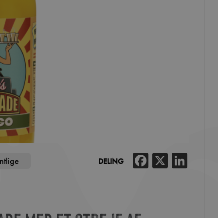
Facebook
X
Link
ntlige
DELING