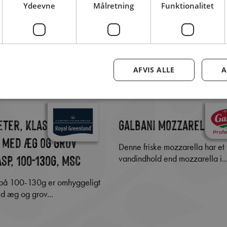
Ydeevne
Målretning
Funktionalitet
AFVIS ALLE
A
eter, klassisk
Galbani Mozzarella i 
 med æg og grov
Denne friske mozzarella har et lavere
sp, 100-130g, MSC
vandindhold end mozzarella i..
d æg og grov...