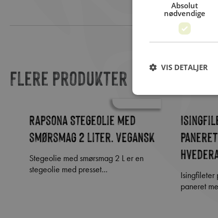
Absolut
nødvendige
VIS DETALJER
Flere produkter
Rapsona Stegeolie med
Isingfil
smørsmag 2 liter. VEGANSK
paneret
hvedera
Stegeolie med smørsmag 2 L er en
stegeolie med presset...
Isingfileter på 100-130g er omhyggeligt
paneret me