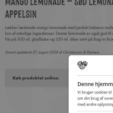
Mango Lemonade – Sød lemona
appelsin
Lækker læskende mango lemonade med perfekt balance mellem syre og det søde fra mangoen. Dansk produceret og
kun af naturlige ingredienser. Denne lemonade er også god til 
Fås på 500 ml. glasflaske og 330 ml. dåse samt på Bag-in-Box 
Senest opdateret 27. august 2024 af Christiansen & Partners
Køb produktet online:
Denne hjemme
Vi bruger cookies til
om din brug af vor
med andre oplysninge