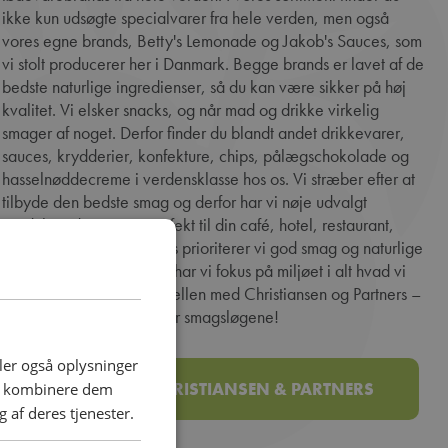
ikke kun udsøgte specialvarer fra hele verden, men også
vores egne brands, Betty's Lemonade og Jakob's Sauces, som
vi stolt producerer her i Danmark. Begge brands er lavet af de
bedste naturlige ingredienser, så du kan være sikker på høj
kvalitet. Vi elsker snacks, og når mad og drikke virkelig
smager af noget. Derfor finder du blandt andet drikkevarer,
sauces, krydderier, konfekture, chips, pålægschokolade og
hasselnøddecreme i verdensklasse hos os. Vi stræber efter at
tilbyde den bedste smag og derfor har vi nøje udvalgt
produkter der passer perfekt til din café, hotel, restaurant,
kantine eller butik. Hos os prioriterer vi god smag og naturlige
ingredienser og samtidig har vi fokus på miljøet i alt hvad vi
foretager os. Oplev forskellen med Christiansen og Partners –
hvor hver bid er en fest for smagsløgene!
deler også oplysninger
SE MERE OM CHRISTIANSEN & PARTNERS
an kombinere dem
 af deres tjenester.