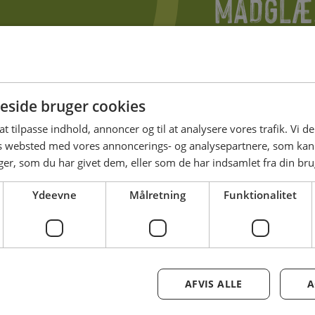
MADGLÆD
På messen kan du se fr
lokale pionerer til
der brænder for dere
åben, og hvor nysgerr
side bruger cookies
kvalitet og ønsket o
 at tilpasse indhold, annoncer og til at analysere vores trafik. Vi 
es websted med vores annoncerings- og analysepartnere, som k
r, som du har givet dem, eller som de har indsamlet fra din brug
Ydeevne
Målretning
Funktionalitet
AFVIS ALLE
A
DIER