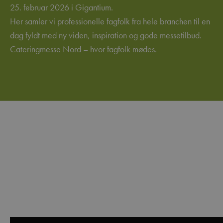
25. februar 2026 i Gigantium.
Her samler vi professionelle fagfolk fra hele branchen til en
dag fyldt med ny viden, inspiration og gode messetilbud.
Cateringmesse Nord – hvor fagfolk mødes.