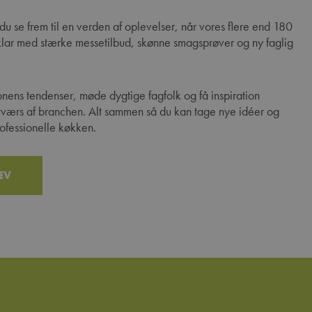
 se frem til en verden af oplevelser, når vores flere end 180
r klar med stærke messetilbud, skønne smagsprøver og ny faglig
onens tendenser, møde dygtige fagfolk og få inspiration
tværs af branchen. Alt sammen så du kan tage nye idéer og
rofessionelle køkken.
EV