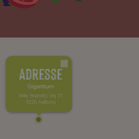
Adresse
Gigantium
Willy Brandts Vej 31
9220 Aalborg