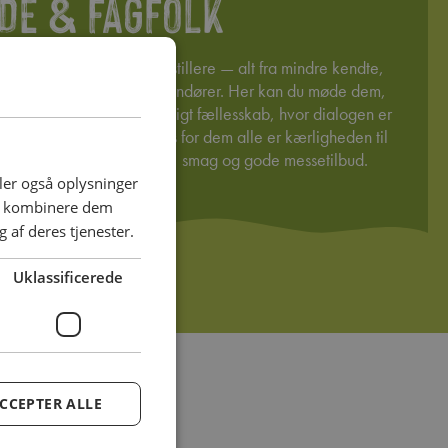
E & FAGFOLK
em til et stærkt felt af udstillere — alt fra mindre kendte,
 velkendte mærkevareleverandører. Her kan du møde dem,
s håndværk. Det er et fagligt fællesskab, hvor dialogen er
igheden får plads. Fælles for dem alle er kærligheden til
m at dele ud af både viden, smag og gode messetilbud.
deler også oplysninger
an kombinere dem
 af deres tjenester.
Uklassificerede
CCEPTER ALLE