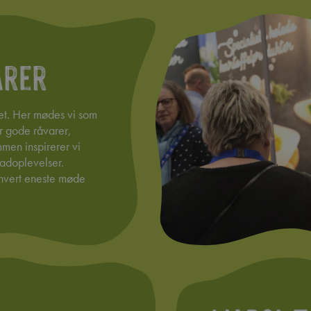
arer
t. Her mødes vi som
r gode råvarer,
men inspirerer vi
madoplevelser.
 hvert eneste møde