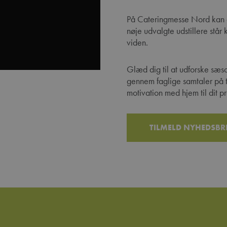
På Cateringmesse Nord kan du
nøje udvalgte udstillere stå
viden.
Glæd dig til at udforske sæs
gennem faglige samtaler på 
motivation med hjem til dit p
TILMELD NYHEDSBR