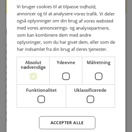
Vi bruger cookies til at tilpasse indhold,
annoncer og til at analysere vores trafik. Vi deler
også oplysninger om din brug af vores websted
med vores annoncerings- og analysepartnere,
Om virksomheden
som kan kombinere dem med andre
oplysninger, som du har givet dem, eller som de
𝗗𝗶𝗻𝗲 𝗸𝘂𝗻𝗱𝗲𝗿 𝗳𝗼𝗿𝘃𝗲𝗻𝘁𝗲𝗿 𝗼𝗴 𝗳𝗼𝗿𝘁𝗷𝗲𝗻𝗲𝗿 𝗱𝗲𝘁
har indsamlet fra din brug af deres tjenester.
𝗯𝗲𝗱𝘀𝘁𝗲 – både når det gælder udvalg, kvalitet og smag!
Derfor er det afgørende at have en professionel og
Absolut
Ydeevne
Målretning
pålidelig leverandør som samarbejdspartner. Som
nødvendige
markedsleder inden for frosne grøntsager, frugt, bær og
krydderurter i Danmark er Ardo og Frigodan garant for et
komplet sortiment og inspirerende nyheder til dit køkken.
Funktionalitet
Uklassificerede
𝗚𝗼𝗱 𝘀𝗺𝗮𝗴 𝗼𝗴 𝘀𝘂𝗻𝗱 𝗳𝗼𝗿𝗻𝘂𝗳𝘁! Vi har gjort alt det
grove, så du kan fokusere på det sjove. Vores råvarer er
skyllede, skårede og snittede – pakket i populære
blandinger og spændende kombinationer, klar til brug. Kun
kokkens fantasi sætter grænsen! 𝗩𝗲𝗹𝗯𝗲𝗸𝗼𝗺𝗺𝗲!
ACCEPTER ALLE