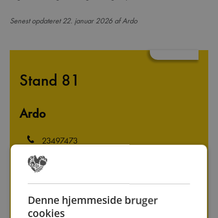
Senest opdateret 22. januar 2026 af Ardo
Stand 81
Ardo
23497473
mette.sorensen@ardo.com
Følg os på
Denne hjemmeside bruger
https://www.frigodan.dk/
cookies