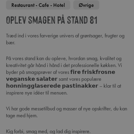
Restaurant - Cafe - Hotel
Øvrige
Oplev smagen på stand 81
Træd ind i vores farverige univers af grøntsager, frugter og
bær.
På vores stand kan du opleve, hvordan smag, kvalitet og
kreativitet går hånd i hånd i det professionelle køkken. Vi
byder på smagsprøver af vores 𝗳𝗶𝗿𝗲 𝗳𝗿𝗶𝘀𝗸𝗳𝗿𝗼𝘀𝗻𝗲
𝘃𝗲𝗴𝗮𝗻𝘀𝗸𝗲 𝘀𝗮𝗹𝗮𝘁𝗲𝗿 samt vores populære
𝗵𝗼𝗻𝗻𝗶𝗻𝗴𝗴𝗹𝗮𝘀𝗲𝗿𝗲𝗱𝗲 𝗽𝗮𝘀𝘁𝗶𝗻𝗮𝗸𝗸𝗲𝗿 – klar til at
inspirere nye idéer til menuen.
Vi har gode messetilbud og masser af nye opskrifter, du kan
tage med hjem.
Kig forbi, smag med, og lad dig inspirere.